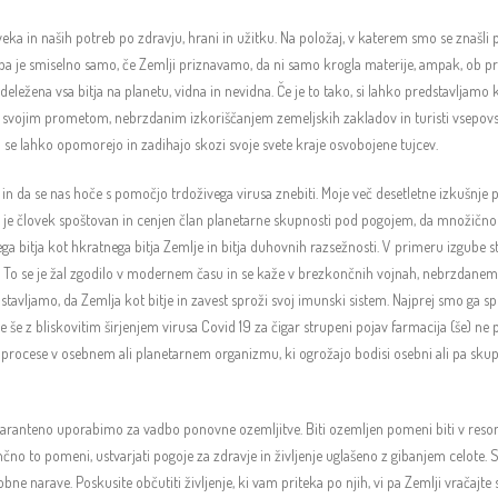
loveka in naših potreb po zdravju, hrani in užitku. Na položaj, v katerem smo se znašli 
. To pa je smiselno samo, če Zemlji priznavamo, da ni samo krogla materije, ampak, ob 
deležena vsa bitja na planetu, vidna in nevidna. Če je to tako, si lahko predstavlja
a s svojim prometom, nebrzdanim izkoriščanjem zemeljskih zakladov in turisti vsepov
a se lahko opomorejo in zadihajo skozi svoje svete kraje osvobojene tujcev.
in da se nas hoče s pomočjo trdoživega virusa znebiti. Moje več desetletne izkušnje p
 je človek spoštovan in cenjen član planetarne skupnosti pod pogojem, da množično
 bitja kot hkratnega bitja Zemlje in bitja duhovnih razsežnosti. V primeru izgube sti
ji. To se je žal zgodilo v modernem času in se kaže v brezkončnih vojnah, nebrzdanem
stavljamo, da Zemlja kot bitje in zavest sproži svoj imunski sistem. Najprej smo ga 
 še z bliskovitim širjenjem virusa Covid 19 za čigar strupeni pojav farmacija (še) n
 procese v osebnem ali planetarnem organizmu, ki ogrožajo bodisi osebni ali pa skupno
karanteno uporabimo za vadbo ponovne ozemljitve. Biti ozemljen pomeni biti v reson
no to pomeni, ustvarjati pogoje za zdravje in življenje uglašeno z gibanjem celote. St
ne narave. Poskusite občutiti življenje, ki vam priteka po njih, vi pa Zemlji vračajte