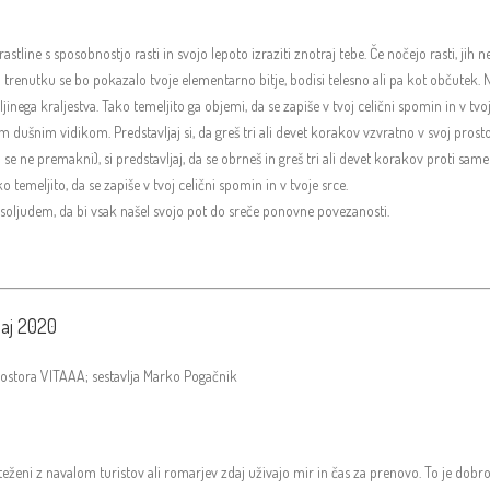
 rastline s sposobnostjo rasti in svojo lepoto izraziti znotraj tebe. Če nočejo rasti, jih 
m trenutku se bo pokazalo tvoje elementarno bitje, bodisi telesno ali pa kot občutek. N
jinega kraljestva. Tako temeljito ga objemi, da se zapiše v tvoj celični spomin in v tvoj
m dušnim vidikom. Predstavljaj si, da greš tri ali devet korakov vzvratno v svoj pros
se ne premakni), si predstavljaj, da se obrneš in greš tri ali devet korakov proti same
 temeljito, da se zapiše v tvoj celični spomin in v tvoje srce.
k soljudem, da bi vsak našel svojo pot do sreče ponovne povezanosti.
aj 2020
prostora VITAAA; sestavlja Marko Pogačnik
bteženi z navalom turistov ali romarjev zdaj uživajo mir in čas za prenovo. To je dob