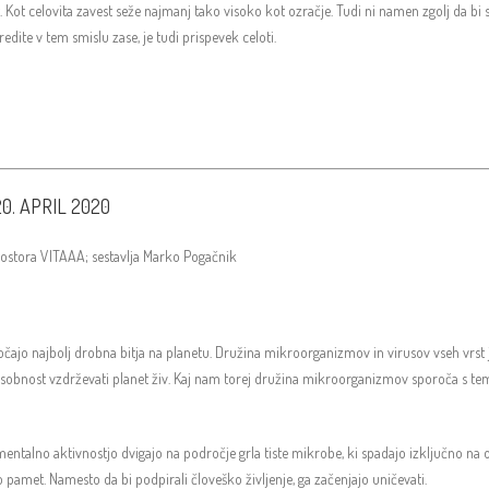
. Kot celovita zavest seže najmanj tako visoko kot ozračje. Tudi ni namen zgolj da bi
dite v tem smislu zase, je tudi prispevek celoti.
0. APRIL 2020
prostora VITAAA; sestavlja Marko Pogačnik
očajo najbolj drobna bitja na planetu. Družina mikroorganizmov in virusov vseh vrst je
sobnost vzdrževati planet živ. Kaj nam torej družina mikroorganizmov sporoča s tem, 
er-mentalno aktivnostjo dvigajo na področje grla tiste mikrobe, ki spadajo izključno
pamet. Namesto da bi podpirali človeško življenje, ga začenjajo uničevati.