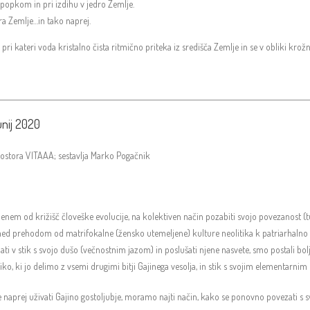
 popkom in pri izdihu v jedro Zemlje.
a Zemlje…in tako naprej.
 kateri voda kristalno čista ritmično priteka iz središča Zemlje in se v obliki krožnih
nij 2020
prostora VITAAA; sestavlja Marko Pogačnik
 enem od križišč človeške evolucije, na kolektiven način pozabiti svojo povezanost (t
med prehodom od matrifokalne (žensko utemeljene) kulture neolitika k patriarhalno o
ti v stik s svojo dušo (večnostnim jazom) in poslušati njene nasvete, smo postali bolj
o, ki jo delimo z vsemi drugimi bitji Gajinega vesolja, in stik s svojim elementarnim 
naprej uživati Gajino gostoljubje, moramo najti način, kako se ponovno povezati s 