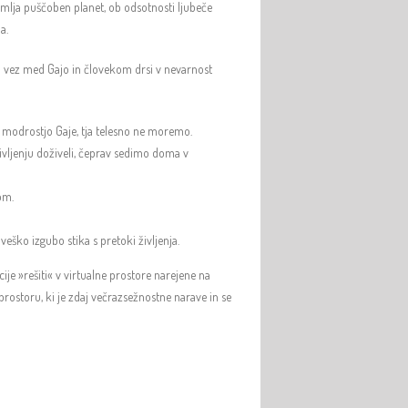
 Zemlja puščoben planet, ob odsotnosti ljubeče
a.
ska vez med Gajo in človekom drsi v nevarnost
n modrostjo Gaje, tja telesno ne moremo.
ivljenju doživeli, čeprav sedimo doma v
om.
veško izgubo stika s pretoki življenja.
ije »rešiti« v virtualne prostore narejene na
ostoru, ki je zdaj večrazsežnostne narave in se