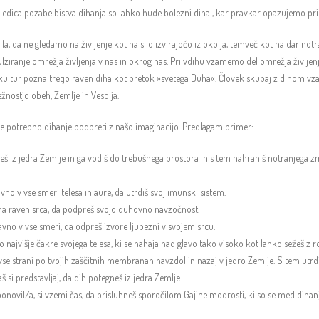
osledica pozabe bistva dihanja so lahko hude bolezni dihal, kar pravkar opazujemo pr
la, da ne gledamo na življenje kot na silo izvirajočo iz okolja, temveč kot na dar not
ziranje omrežja življenja v nas in okrog nas. Pri vdihu vzamemo del omrežja življen
ih kultur pozna tretjo raven diha kot pretok »svetega Duha«. Človek skupaj z dihom v
nostjo obeh, Zemlje in Vesolja.
ha je potrebno dihanje podpreti z našo imaginacijo. Predlagam primer:
neš iz jedra Zemlje in ga vodiš do trebušnega prostora in s tem nahraniš notranjega zm
ravno v vse smeri telesa in aure, da utrdiš svoj imunski sistem.
na raven srca, da podpreš svojo duhovno navzočnost.
ravno v vse smeri, da odpreš izvore ljubezni v svojem srcu.
o najvišje čakre svojega telesa, ki se nahaja nad glavo tako visoko kot lahko sežeš z r
a vse strani po tvojih zaščitnih membranah navzdol in nazaj v jedro Zemlje. S tem utrdi
 si predstavljaj, da dih potegneš iz jedra Zemlje…
ponovil/a, si vzemi čas, da prisluhneš sporočilom Gajine modrosti, ki so se med dihan