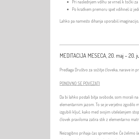
Pri naslednjem vdihu se vrneš k točki za
Po kratkem premoru spet vdihneš iz jedr
Lahko pa namesto dihanja uporabiš imaginacijo, pri
MEDITACIJA MESECA, 20. maj – 20. ju
Predlaga Društvo za sožitje človeka, narave in 
PONOVNO SE POVEZATI
Da bi lahko postali bitja svobode, som morali na
elementarnim jazom. To se je verjetno zgodilo 
izgubili ključ, kako med svojim utelešenjem stopa
človek praviloma zatira stik z elementarno matrik
Neizogibno prihaja čas spremembe. Če želimo še 