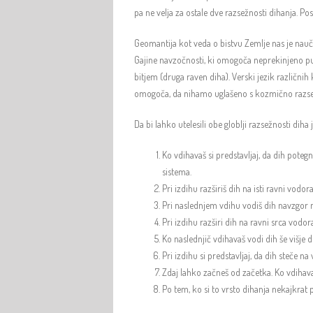
pa ne velja za ostale dve razsežnosti dihanja. P
Geomantija kot veda o bistvu Zemlje nas je nauči
Gajine navzočnosti, ki omogoča neprekinjeno pul
bitjem (druga raven diha). Verski jezik različn
omogoča, da nihamo uglašeno s kozmično razsež
Da bi lahko utelesili obe globlji razsežnosti di
Ko vdihavaš si predstavljaj, da dih poteg
sistema.
Pri izdihu razširiš dih na isti ravni vodo
Pri naslednjem vdihu vodiš dih navzgor 
Pri izdihu razširi dih na ravni srca vodo
Ko naslednjič vdihavaš vodi dih še višje d
Pri izdihu si predstavljaj, da dih steče n
Zdaj lahko začneš od začetka. Ko vdihavaš
Po tem, ko si to vrsto dihanja nekajkrat 