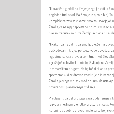
Ni pravično gledati na življenje zgolj z vidika č
pogledati tudi s stališča Zemlje in njenih bitij
kompleksna zavest, v kateri smo soustvarjajoč u
Zemlje, če na njej neprestano hrumi civilizacij
blažen trenutek miru za Zemljo in njena bitja, d
Nikakor pa ne trdim, da smo ljudje Zemlji odveč 
poškodovanih krajev po svetu vedo povedati, da
izgubimo stika z pravzorcem (matriko) človeškega
ogrožajoč celovitost in obstoj življenja na Zeml
in v marsičem drugem. Na tej točki si lahko pred
sprememb«, ki se dnevno zaostrujejo in nazadnje
Zemlje, je vloga virusov med drugim, da ustavijo
povezanosti planetarnega življenja.
Predlagam, da del prostega časa podarjenega s 
razvoja v realnem trenutku prostora in časa. Konč
korenine podobne drevesnim, le da so bolj svetlob