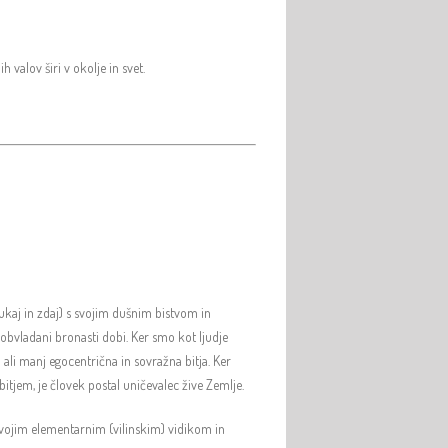
 valov širi v okolje in svet.
ukaj in zdaj) s svojim dušnim bistvom in
bvladani bronasti dobi. Ker smo kot ljudje
 ali manj egocentrična in sovražna bitja. Ker
bitjem, je človek postal uničevalec žive Zemlje.
svojim elementarnim (vilinskim) vidikom in