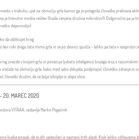
e mesto v trebuhu, ujet na območju grla kamor ga je potegnila človeška pretirana akt
ena je trenutno modra rešitev (hvala cenjena družina mikrobov!). Dolgoročno pa je t
veško dejavnostjo):
ako da oblikuješ krog.
 po levi roki dviga, teče mimo grla in se po desnici spušča – lahko pa teče v nasprotni sm
krog zvezde v tvojem grlu in povezuje ljubečo inteligenco tvojega srca z razumskimi
a srečata na območju grla, kako med sabo delujeta, podpirajoč človeško zdravje in us
človeški družini, da se lažje izkoplje iz slepe ulice.
– 20. MAREC 2020
prostora VITAAA; sestavlja Marko Pogačnik
mo kisika ampak, da je dih sestavljen iz najmanj treh plasti. Kisik lahko vdihavamo b