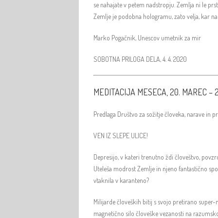
se nahajate v petem nadstropju. Zemlja ni le prst
Zemlje je podobna hologramu, zato velja, kar nare
Marko Pogačnik, Unescov umetnik za mir
SOBOTNA PRILOGA DELA, 4. 4. 2020
MEDITACIJA MESECA, 20. MAREC – 2
Predlaga Društvo za sožitje človeka, narave in 
VEN IZ SLEPE ULICE!
Depresijo, v kateri trenutno ždi človeštvo, povzr
Uteleša modrost Zemlje in njeno fantastično spo
vtaknila v karanteno?
Milijarde človeških bitij s svojo pretirano sup
magnetično silo človeške vezanosti na razumsko 