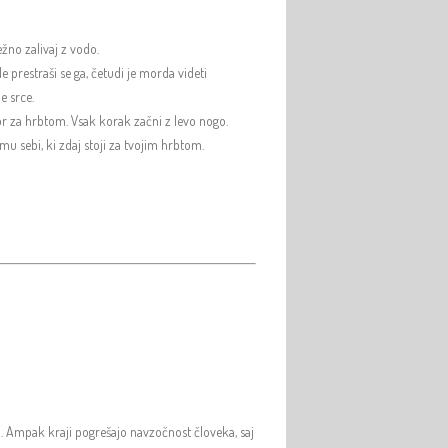
nežno zalivaj z vodo.
e prestraši se ga, četudi je morda videti
e srce.
tor za hrbtom. Vsak korak začni z levo nogo.
mu sebi, ki zdaj stoji za tvojim hrbtom.
ro. Ampak kraji pogrešajo navzočnost človeka, saj