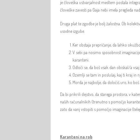
je človeška ustvarjalnost medtem postala integral
človeške zavesti pa Gaja nebi imela pregleda na
Druga plat te zgodbe je bolj žalostna. Ob kolekt
usodne izgube.
Ker obstaja prepričanje, da lahko okužb
V sebi pa nosimo sposobnost imaginacije
karanteni.
Odloči se, da boš vsak dan obiskal/a vsaj
Ozemlji se tam in poslušaj, kaj ti kraj in 
Morda je najbolje, da določiš uro, ko boš 
Da bi prikrili dejstvo, da starega prostora, v ka
naših računalnikih (trenutno s pomočjo karanten
zato da vanj vstopiti s pomočjo imaginacije (tele
Karanteni na rob