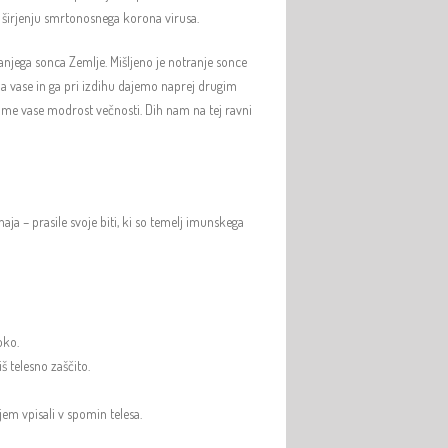
i širjenju smrtonosnega korona virusa.
ranjega sonca Zemlje. Mišljeno je notranje sonce
ja vase in ga pri izdihu dajemo naprej drugim
zame vase modrost večnosti. Dih nam na tej ravni
aja – prasile svoje biti, ki so temelj imunskega
oko.
š telesno zaščito.
jem vpisali v spomin telesa.