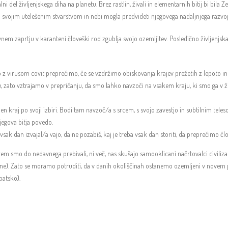
ni del življenjskega diha na planetu. Brez rastlin, živali in elementarnih bitij bi bila
d svojim utelešenim stvarstvom in nebi mogla predvideti njegovega nadaljnjega razvoj
ivnem zaprtju v karanteni človeški rod zgublja svojo ozemljitev. Posledično življenj
o z virusom covit preprečimo, če se vzdržimo obiskovanja krajev prežetih z lepoto i
, zato vztrajamo v prepričanju, da smo lahko navzoči na vsakem kraju, ki smo ga v ž
 en kraj po svoji izbiri. Bodi tam navzoč/a s srcem, s svojo zavestjo in subtilnim teles
njegova bitja povedo.
vsak dan izvajal/a vajo, da ne pozabiš, kaj je treba vsak dan storiti, da preprečimo člo
terem smo do nedavnega prebivali, ni več, nas skušajo samooklicani načrtovalci civilizac
e). Zato se moramo potruditi, da v danih okoliščinah ostanemo ozemljeni v novem pr
patsko).