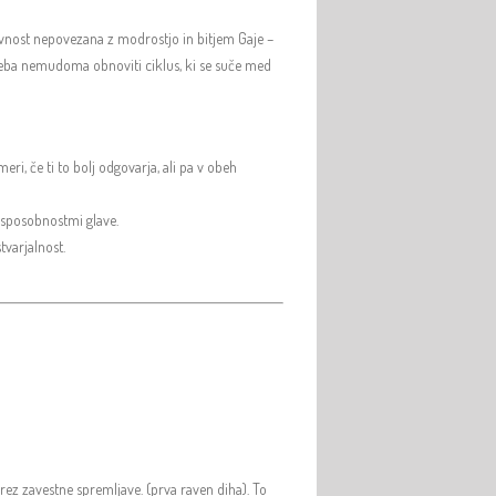
ivnost nepovezana z modrostjo in bitjem Gaje –
reba nemudoma obnoviti ciklus, ki se suče med
eri, če ti to bolj odgovarja, ali pa v obeh
 sposobnostmi glave.
tvarjalnost.
rez zavestne spremljave. (prva raven diha). To