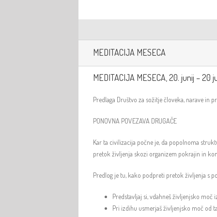
MEDITACIJA MESECA
MEDITACIJA MESECA, 20. junij – 20 ju
Predlaga Društvo za sožitje človeka, narave in 
PONOVNA POVEZAVA DRUGAČE
Kar ta civilizacija počne je, da popolnoma strukt
pretok življenja skozi organizem pokrajin in konti
Predlog je tu, kako podpreti pretok življenja s 
Predstavljaj si, vdahneš življenjsko moč
Pri izdihu usmerjaš življenjsko moč od ta