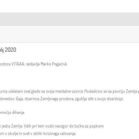
lij 2020
prostora VITAAA; sestavlja Marko Pogačnik
urira utelešeni svet glede na svoje mentalne vzorce. Posledično se na površju Zemlje p
nentov. Gaja, stvarnica Zemljinega prostora, zgublja stik s svojo stvaritvijo.
pomočjo dihanja:
 iz jedra Zemlje. Vdih pri tem vodiš navzgor do točke za popkom.
m v okolje in svet v obliki krožnega valovanja.