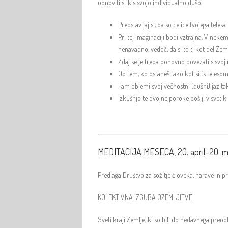
obnoviti stik s svojo individualno dušo.
Predstavljaj si, da so celice tvojega telesa
Pri tej imaginaciji bodi vztrajna. V neke
nenavadno, vedoč, da si to ti kot del Zeml
Zdaj se je treba ponovno povezati s svoji
Ob tem, ko ostaneš tako kot si (s telesom 
Tam objemi svoj večnostni (dušni) jaz tako
Izkušnjo te dvojne poroke pošlji v svet 
MEDITACIJA MESECA, 20. april–20. m
Predlaga Društvo za sožitje človeka, narave in 
KOLEKTIVNA IZGUBA OZEMLJITVE
Sveti kraji Zemlje, ki so bili do nedavnega preo