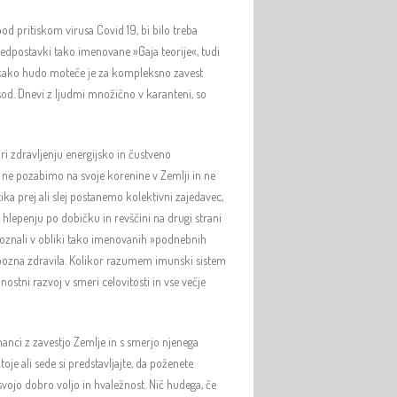
pod pritiskom virusa Covid 19, bi bilo treba
predpostavki tako imenovane »Gaja teorije«, tudi
mo kako hudo moteče je za kompleksno zavest
sod. Dnevi z ljudmi množično v karanteni, so
ri zdravljenju energijsko in čustveno
 ne pozabimo na svoje korenine v Zemlji in ne
ka prej ali slej postanemo kolektivni zajedavec,
 hlepenju po dobičku in revščini na drugi strani
spoznali v obliki tako imenovanih »podnebnih
e pozna zdravila. Kolikor razumem imunski sistem
stni razvoj v smeri celovitosti in vse večje
anci z zavestjo Zemlje in s smerjo njenega
oje ali sede si predstavljajte, da poženete
 svojo dobro voljo in hvaležnost. Nič hudega, če