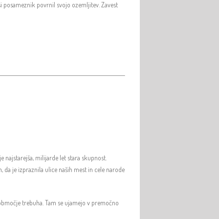
 si posameznik povrnil svojo ozemljitev. Zavest
 najstarejša, milijarde let stara skupnost.
da je izpraznila ulice naših mest in cele narode
 na območje trebuha. Tam se ujamejo v premočno