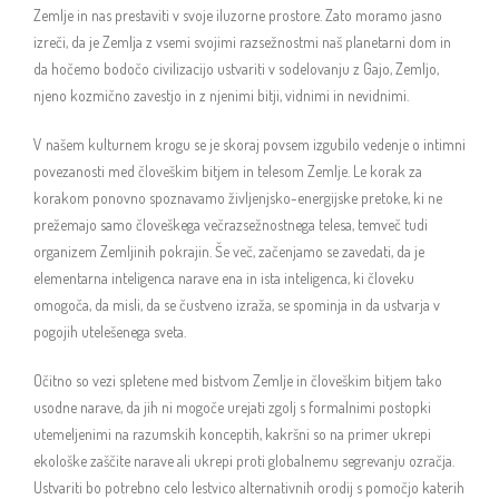
Zemlje in nas prestaviti v svoje iluzorne prostore. Zato moramo jasno
izreči, da je Zemlja z vsemi svojimi razsežnostmi naš planetarni dom in
da hočemo bodočo civilizacijo ustvariti v sodelovanju z Gajo, Zemljo,
njeno kozmično zavestjo in z njenimi bitji, vidnimi in nevidnimi.
V našem kulturnem krogu se je skoraj povsem izgubilo vedenje o intimni
povezanosti med človeškim bitjem in telesom Zemlje. Le korak za
korakom ponovno spoznavamo življenjsko-energijske pretoke, ki ne
prežemajo samo človeškega večrazsežnostnega telesa, temveč tudi
organizem Zemljinih pokrajin. Še več, začenjamo se zavedati, da je
elementarna inteligenca narave ena in ista inteligenca, ki človeku
omogoča, da misli, da se čustveno izraža, se spominja in da ustvarja v
pogojih utelešenega sveta.
Očitno so vezi spletene med bistvom Zemlje in človeškim bitjem tako
usodne narave, da jih ni mogoče urejati zgolj s formalnimi postopki
utemeljenimi na razumskih konceptih, kakršni so na primer ukrepi
ekološke zaščite narave ali ukrepi proti globalnemu segrevanju ozračja.
Ustvariti bo potrebno celo lestvico alternativnih orodij s pomočjo katerih