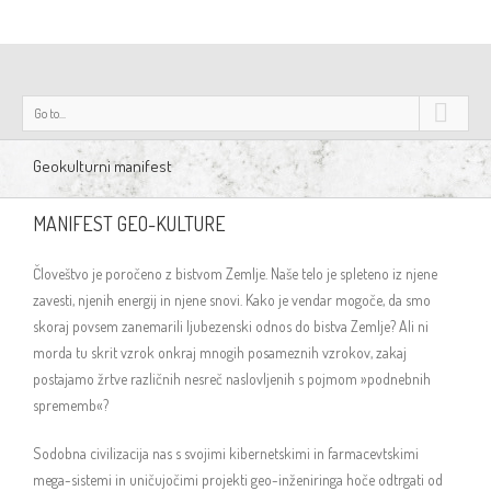
Go to...
Geokulturni manifest
MANIFEST GEO-KULTURE
Človeštvo je poročeno z bistvom Zemlje. Naše telo je spleteno iz njene
zavesti, njenih energij in njene snovi. Kako je vendar mogoče, da smo
skoraj povsem zanemarili ljubezenski odnos do bistva Zemlje? Ali ni
morda tu skrit vzrok onkraj mnogih posameznih vzrokov, zakaj
postajamo žrtve različnih nesreč naslovljenih s pojmom »podnebnih
sprememb«?
Sodobna civilizacija nas s svojimi kibernetskimi in farmacevtskimi
mega-sistemi in uničujočimi projekti geo-inženiringa hoče odtrgati od