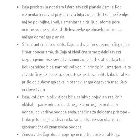
Gaja predstavlja noosfero (sfero zavesti) planeta Zemlje. Kot
elementarna zavest prežema vsa bitja življenjske tkanine Zemlje,
naj bo pokrajine, živali, elementarna bitja, ljudi, atome, gore,
oceane, vodne kaplje itd. Uteleša življenje obnavljajoč princip
našega domačega planeta.
Sledeč antičnemu izročilu, Gajo naslavljamo s pojmom Boginje, s
čimer poudarjamo, da Gaja ni identična samo z delci zavesti
razporejenimi vsepovsod v tkanini življenja. Hkrati obstaja tudi
kot kozmično bitje, namreč kot vodilni princip in usmerjevalka te
zavesti. Brez te njene razsežnosti se ne da zamisliti, kako bi lahko
prišlo do duhovnega stika in prenovljenega dogovora med Gajo
in človeštvom.
Gaja, kot Zemljo oživljajoče bitje, se lahko pojavlja v različnih
oblikah – pač v odnosu do danega kulturnega izročila ali v
odnosu do vodilne podobe sveta, značilne za določene pristope –
lahko je to magična slika sveta, šamanska, versko obarvana,
geomantična ali znanstvena podoba.
Ženski vidik Gaje dopolnjuje njeno moško počelo. Lahko ga