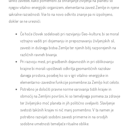
lahko zavedel, kako pomembni za ohranjanje življenja na planetu so
njegov vitalno-energijski organizem, elementarna zavest Zemlje in njene
sakralne razsežnosti. Vse to na novo odkrito znanje pa ni izpolnjeno,
dokler se ne uresniči.
Če hoče človek sodelovati pri razvijanju Geo-kulture, bi se moral
vztrajno vaditi pri dojemanju in prepoznavanju življenjskih sil,
zavesti in dušnega bistva Zemlje ter njenih bitij razporejenih na
različnih ravneh bivanja.
Pri razvoju mest, pri gradbenih dejavnostih in pri oblikovanju
krajine bi morali upoštevati odkritja geomantičnih raziskav
danega prostora, posebej ko so v igri vitalno-energijske in
elementarno-zavestne funkcije pomembne za Zemljo kot celoto.
Potrebno je določiti pravne norme varovanja tistih krajev in
območij na Zemljini površini, ki so temeljnega pomena za zdravje
ter življenjsko moč planeta in jih politično uveljaviti. Slavljenje
svetosti takšnih krajev ni nič manj pomembno. V ta namen je
potrebno razvijati sodobni zavesti primerne in na orodjih
sodobne umetnosti temelječe ritualne oblike.