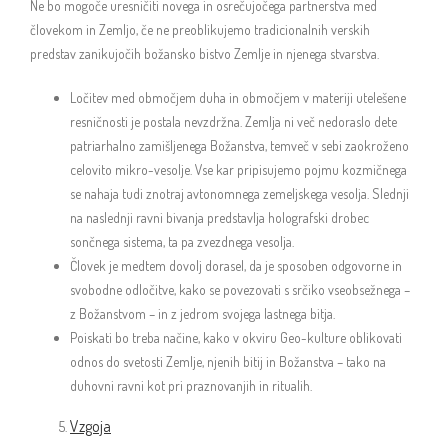
Ne bo mogoče uresničiti novega in osrečujočega partnerstva med
človekom in Zemljo, če ne preoblikujemo tradicionalnih verskih
predstav zanikujočih božansko bistvo Zemlje in njenega stvarstva.
Ločitev med območjem duha in območjem v materiji utelešene
resničnosti je postala nevzdržna. Zemlja ni več nedoraslo dete
patriarhalno zamišljenega Božanstva, temveč v sebi zaokroženo
celovito mikro-vesolje. Vse kar pripisujemo pojmu kozmičnega
se nahaja tudi znotraj avtonomnega zemeljskega vesolja. Slednji
na naslednji ravni bivanja predstavlja holografski drobec
sončnega sistema, ta pa zvezdnega vesolja.
Človek je medtem dovolj dorasel, da je sposoben odgovorne in
svobodne odločitve, kako se povezovati s srčiko vseobsežnega –
z Božanstvom – in z jedrom svojega lastnega bitja.
Poiskati bo treba načine, kako v okviru Geo-kulture oblikovati
odnos do svetosti Zemlje, njenih bitij in Božanstva – tako na
duhovni ravni kot pri praznovanjih in ritualih.
Vzgoja