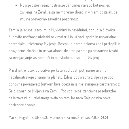
Novi prostor resničnosti je že dandanes navzoč kot nosilec
življenja na Zemlji, a ga ne moremo dojeti in v njem obstajati, če
mu ne posvetimo zavestne pozornosti.
Zemlja je skupaj s svojimi bitji, vidnimi in nevidnimi, ponudila človeku
čudovito možnost, utelesiti se v materiji in uživati lepoto in ustvarjalne
potenciale utelešenega življenja. Gostoljubje smo deloma znali pretopiti v
dragocene izkušnje in ustvarjalnost, deloma pa smo ga nesramno izrabili
za uveljavljanje lastne moči in nadvlado nad so-bitji življenja.
Prišel je trenutek odločitve, po kateri od obeh poti nameravamo
nadaljevati svoje bivanje na planetu. Edina pot vredna življenja je pot
ponovne povezave z bistvom bivajočega in iz nje izvirajoče partnerstvo z
Gajo, stvarnico življenja na Zemlji. Pot vodi skozi zahtevne preobrazbe
naše zavesti in utelešenega sveta ob tem, ko nam Gaja odstira nove
horizonte bivanja.
Marko Pogačnik, UNESCO-v umetnik za mir, Šempas, 2008–2021