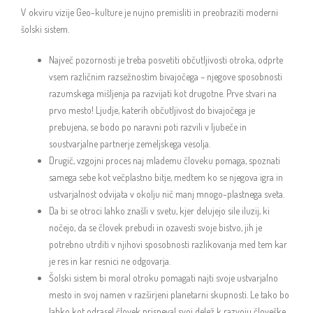
V okviru vizije Geo-kulture je nujno premisliti in preobraziti moderni
šolski sistem.
Največ pozornosti je treba posvetiti občutljivosti otroka, odprte
vsem različnim razsežnostim bivajočega – njegove sposobnosti
razumskega mišljenja pa razvijati kot drugotne. Prve stvari na
prvo mesto! Ljudje, katerih občutljivost do bivajočega je
prebujena, se bodo po naravni poti razvili v ljubeče in
soustvarjalne partnerje zemeljskega vesolja.
Drugič, vzgojni proces naj mlademu človeku pomaga, spoznati
samega sebe kot večplastno bitje, medtem ko se njegova igra in
ustvarjalnost odvijata v okolju nič manj mnogo-plastnega sveta.
Da bi se otroci lahko znašli v svetu, kjer delujejo sile iluzij, ki
nočejo, da se človek prebudi in ozavesti svoje bistvo, jih je
potrebno utrditi v njihovi sposobnosti razlikovanja med tem kar
je res in kar resnici ne odgovarja.
Šolski sistem bi moral otroku pomagati najti svoje ustvarjalno
mesto in svoj namen v razširjeni planetarni skupnosti. Le tako bo
lahko kot odrasel človek prispeval svoj delež k razvoju človeške