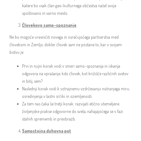
katere bo vsak član geo-kulturnega občestva našel svoje
spoštovano in varno mesto.
Človekovo samo-spoznanje
Ne bo mogoče uresničiti novega in osrečujočega partnerstva med
človekom in Zemljo, dokler človek sam ne postane to, kar v svojem
bistvu je.
Prvi in nujni korak vodi v smeri samo-spoznanja in iskanja
odgovora na vprašanje, kdo človek, kot križišče različnih svetov
in bitij, sem?
Naslednji korak vodi k vztrajnemu vzdrževanju notranjega miru,
osredinjenja v lastni srčiki in ozemljenosti.
Za tem nas čaka še tretji korak: razvijati etično utemeljene
življenjske prakse odgovorne do sveta, nahajajočega se v fazi
stalnih sprememb in preobrazb.
Samostojna duhovna pot