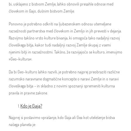
bi, usklajeno z bistvom Zemlje, lahko obnovili presahle odnose med
človekom in Gajo, dušnim bistvom Zemlje.
Ponovno je potrebno odkriti na ljubezenskem odnosu utemeljene
razsežnosti partnerstva med človekom in Zemljo in jih prevesti v dejanja.
Razvijmo takšno vrsto kulture bivanja, ki omogoča tako nadaljnji razvoj
človeškega bitja, kakor tudi nadaljnji razvoj Zemlje skupaj z vsemi
njenimi bitji in razsežnostmi. Takšno, že razvijajočo se kulturo, imenujmo
»Geo-kultura«.
Da bi Geo-kulturo lahko razvili, je potrebno najprej preobraziti različne
razumsko naravnane dogmatične koncepte o naravi Zemlje in o naravi
človeškega bitja – in skladno z novimi spoznanji spremeniti kulturna
pravila in pravne zakone.
Kdo je Gaja?
Najprej si postavimo vprašanje, kdo Gaja ali Gea kot utelešenje bistva
našega planeta je: