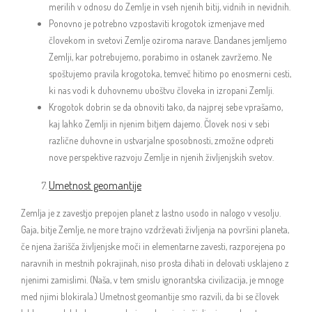
merilih v odnosu do Zemlje in vseh njenih bitij, vidnih in nevidnih.
Ponovno je potrebno vzpostaviti krogotok izmenjave med
človekom in svetovi Zemlje oziroma narave. Dandanes jemljemo
Zemlji, kar potrebujemo, porabimo in ostanek zavržemo. Ne
spoštujemo pravila krogotoka, temveč hitimo po enosmerni cesti,
ki nas vodi k duhovnemu uboštvu človeka in izropani Zemlji.
Krogotok dobrin se da obnoviti tako, da najprej sebe vprašamo,
kaj lahko Zemlji in njenim bitjem dajemo. Človek nosi v sebi
različne duhovne in ustvarjalne sposobnosti, zmožne odpreti
nove perspektive razvoju Zemlje in njenih življenjskih svetov.
Umetnost geomantije
Zemlja je z zavestjo prepojen planet z lastno usodo in nalogo v vesolju.
Gaja, bitje Zemlje, ne more trajno vzdrževati življenja na površini planeta,
če njena žarišča življenjske moči in elementarne zavesti, razporejena po
naravnih in mestnih pokrajinah, niso prosta dihati in delovati usklajeno z
njenimi zamislimi. (Naša, v tem smislu ignorantska civilizacija, je mnoge
med njimi blokirala.) Umetnost geomantije smo razvili, da bi se človek