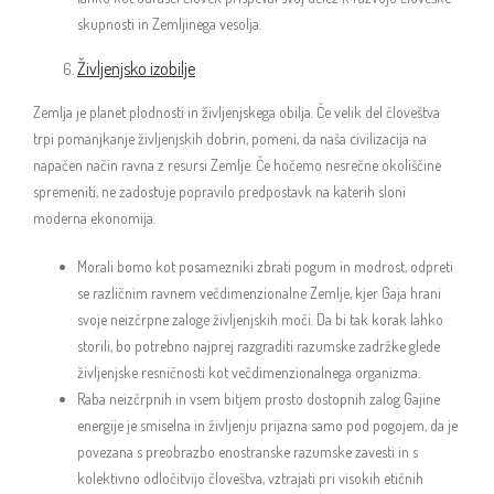
skupnosti in Zemljinega vesolja.
Življenjsko izobilje
Zemlja je planet plodnosti in življenjskega obilja. Če velik del človeštva
trpi pomanjkanje življenjskih dobrin, pomeni, da naša civilizacija na
napačen način ravna z resursi Zemlje. Če hočemo nesrečne okoliščine
spremeniti, ne zadostuje popravilo predpostavk na katerih sloni
moderna ekonomija.
Morali bomo kot posamezniki zbrati pogum in modrost, odpreti
se različnim ravnem večdimenzionalne Zemlje, kjer Gaja hrani
svoje neizčrpne zaloge življenjskih moči. Da bi tak korak lahko
storili, bo potrebno najprej razgraditi razumske zadržke glede
življenjske resničnosti kot večdimenzionalnega organizma.
Raba neizčrpnih in vsem bitjem prosto dostopnih zalog Gajine
energije je smiselna in življenju prijazna samo pod pogojem, da je
povezana s preobrazbo enostranske razumske zavesti in s
kolektivno odločitvijo človeštva, vztrajati pri visokih etičnih