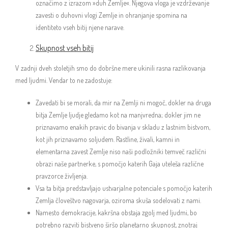
označimo z izrazom »duh Zemlje«. Njegova vloga je vzdrževanje
zavesti o duhovni vlogi Zemlje in ohranjanje spomina na
identiteto vseh bitij njene narave.
Skupnost vseh bitij
V zadnji dveh stoletjih smo do dobršne mere ukinili rasna razlikovanja
med ljudmi. Vendar to ne zadostuje:
Zavedati bi se morali, da mir na Zemlji ni mogoč, dokler na druga
bitja Zemlje ljudje gledamo kot na manjvredna; dokler jim ne
priznavamo enakih pravic do bivanja v skladu z lastnim bistvom,
kot jih priznavamo soljudem. Rastline, živali, kamni in
elementarna zavest Zemlje niso naši podložniki temveč različni
obrazi naše partnerke, s pomočjo katerih Gaja uteleša različne
pravzorce življenja.
Vsa ta bitja predstavljajo ustvarjalne potenciale s pomočjo katerih
Zemlja človeštvo nagovarja, oziroma skuša sodelovati z nami.
Namesto demokracije, kakršna obstaja zgolj med ljudmi, bo
potrebno razviti bistveno širšo planetarno skupnost, znotraj