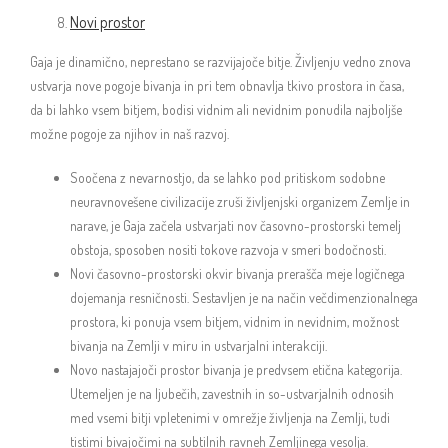
Novi prostor
Gaja je dinamično, neprestano se razvijajoče bitje. Življenju vedno znova
ustvarja nove pogoje bivanja in pri tem obnavlja tkivo prostora in časa,
da bi lahko vsem bitjem, bodisi vidnim ali nevidnim ponudila najboljše
možne pogoje za njihov in naš razvoj.
Soočena z nevarnostjo, da se lahko pod pritiskom sodobne
neuravnovešene civilizacije zruši življenjski organizem Zemlje in
narave, je Gaja začela ustvarjati nov časovno-prostorski temelj
obstoja, sposoben nositi tokove razvoja v smeri bodočnosti.
Novi časovno-prostorski okvir bivanja prerašča meje logičnega
dojemanja resničnosti. Sestavljen je na način večdimenzionalnega
prostora, ki ponuja vsem bitjem, vidnim in nevidnim, možnost
bivanja na Zemlji v miru in ustvarjalni interakciji.
Novo nastajajoči prostor bivanja je predvsem etična kategorija.
Utemeljen je na ljubečih, zavestnih in so-ustvarjalnih odnosih
med vsemi bitji vpletenimi v omrežje življenja na Zemlji, tudi
tistimi bivajočimi na subtilnih ravneh Zemljinega vesolja.