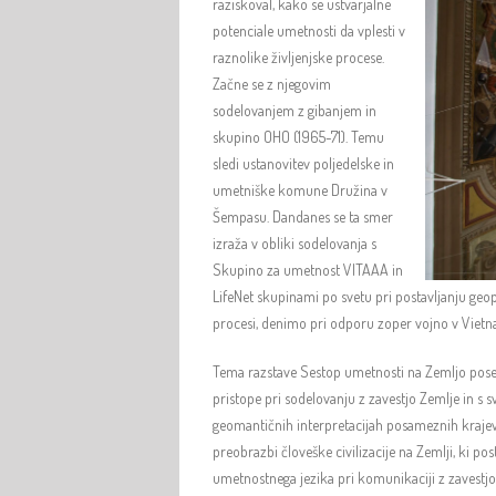
raziskoval, kako se ustvarjalne
potenciale umetnosti da vplesti v
raznolike življenjske procese.
Začne se z njegovim
sodelovanjem z gibanjem in
skupino OHO (1965-71). Temu
sledi ustanovitev poljedelske in
umetniške komune Družina v
Šempasu. Dandanes se ta smer
izraža v obliki sodelovanja s
Skupino za umetnost VITAAA in
LifeNet skupinami po svetu pri postavljanju geo
procesi, denimo pri odporu zoper vojno v Vietna
Tema razstave Sestop umetnosti na Zemljo posebe
pristope pri sodelovanju z zavestjo Zemlje in s 
geomantičnih interpretacijah posameznih krajev 
preobrazbi človeške civilizacije na Zemlji, ki p
umetnostnega jezika pri komunikaciji z zavestj