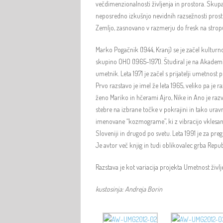
večdimenzionalnosti življenja in prostora. Skupa
neposredno izkušnjo nevidnih razsežnosti prosto
Zemljo, zasnovano v razmerju do fresk na stropu 
Marko Pogačnik (1944, Kranj) se je začel kulturno
skupino OHO (1965-1971). Študiral je na Akademi
umetnik. Leta 1971 je začel s prijatelji umetnost
Prvo razstavo je imel že leta 1965, veliko pa je 
ženo Mariko in hčerami Ajro, Nike in Ano je raz
stebre na izbrane točke v pokrajini in tako urav
imenovane “kozmograme”, ki z vibracijo vklesane
Sloveniji in drugod po svetu. Leta 1991 je za pre
Je avtor več knjig in tudi oblikovalec grba Repub
Razstava je kot variacija projekta Umetnost življ
kustosinja: Andreja Borin