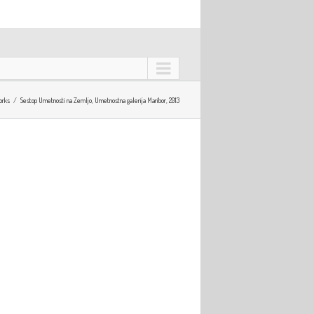
orks
Sestop Umetnosti na Zemljo, Umetnostna galerija Maribor, 2013