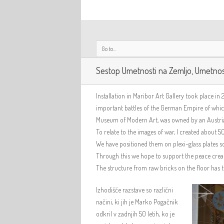
Go to...
Sestop Umetnosti na Zemljo, Umetnost
Installation in Maribor Art Gallery took place in
important battles of the German Empire of which
Museum of Modern Art, was owned by an Austri
To relate to the images of war, I created about 
We have positioned them on plexi-glass plates 
Through this we hope to support the peace creat
The structure from raw bricks on the floor has 
Izhodišče razstave so različni
načini, ki jih je Marko Pogačnik
odkril v zadnjih 50 letih, ko je