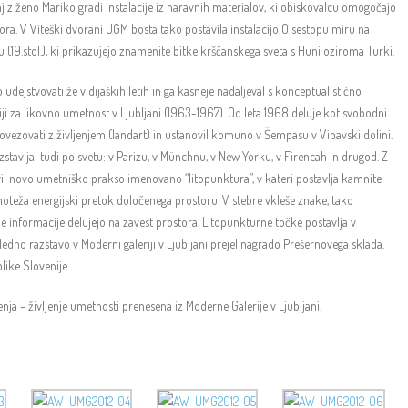
j z ženo Mariko gradi instalacije iz naravnih materialov, ki obiskovalcu omogočajo
ra. V Viteški dvorani UGM bosta tako postavila instalacijo O sestopu miru na
(19.stol.), ki prikazujejo znamenite bitke krščanskega sveta s Huni oziroma Turki.
 udejstvovati že v dijaških letih in ga kasneje nadaljeval s konceptualistično
ji za likovno umetnost v Ljubljani (1963-1967). Od leta 1968 deluje kot svobodni
 povezovati z življenjem (landart) in ustanovil komuno v Šempasu v Vipavski dolini.
razstavljal tudi po svetu: v Parizu, v Münchnu, v New Yorku, v Firencah in drugod. Z
vil novo umetniško prakso imenovano “litopunktura”, v kateri postavlja kamnite
noteža energijski pretok določenega prostoru. V stebre vkleše znake, tako
 informacije delujejo na zavest prostora. Litopunkturne točke postavlja v
gledno razstavo v Moderni galeriji v Ljubljani prejel nagrado Prešernovega sklada.
like Slovenije.
enja – življenje umetnosti prenesena iz Moderne Galerije v Ljubljani.