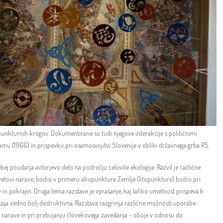
punkturnih krogov. Dokumentirane so tudi njegove interakcije s političnimi
mu (1966) in prispevku pri osamosvojitvi Slovenije v obliki državnega grba RS.
j poudarja avtorjevo delo na področju celovite ekologije. Razvil je različne
svetovi narave, bodisi v primeru akupunkture Zemlje (litopunkture) bodisi pri
in pokrajin. Druga tema razstave je vprašanje, kaj lahko umetnost prispeva k
ostaja vedno bolj destruktivna. Razstava razgrinja različne možnosti uporabe
o narave in pri prebujanju človekovega zavedanja – oboje v odnosu do