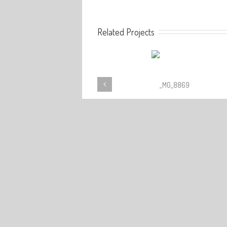
Related Projects
The model of human existen
BEYOND THE GLOBE | 8th
on Earth, galerija Umjetnin
Triennial of Contemporary Art
Split, 2015