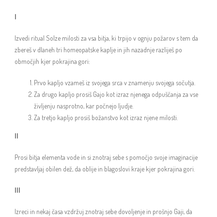
I
Izvedi ritual Solze milosti za vsa bitja, ki trpijo v ognju požarov s tem da
zbereš v dlaneh tri homeopatske kaplje in jih nazadnje razliješ po
območjih kjer pokrajina gori:
Prvo kapljo vzameš iz svojega srca v znamenju svojega sočutja.
Za drugo kapljo prosiš Gajo kot izraz njenega odpuščanja za vse
življenju nasprotno, kar počnejo ljudje.
Za tretjo kapljo prosiš božanstvo kot izraz njene milosti.
II
Prosi bitja elementa vode in si znotraj sebe s pomočjo svoje imaginacije
predstavljaj obilen dež, da oblije in blagoslovi kraje kjer pokrajina gori.
III
Izreci in nekaj časa vzdržuj znotraj sebe dovoljenje in prošnjo Gaji, da