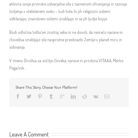
aktivira svoje prvinske ustvarjalne sile z namenom ohranjanja in razvoja
življenja v utelešenem svetu – tudi tiste, ki jih religiozni sistemi
odklanjajo, znanstveni sistemi izrabljajo in se jih ljudje bojijo.
Bodi odločna/odločen znotraj sebe in ne dovoli, da nesrečo narave in
človeštva izrabljajo sile nasprotne preobrazbi Zemlje v planet miru in
sobivanja.
V imenu Društva za sožitje človeka, narave in prostora VITAAA, Marko
Pogačnik.
Share This Story, Choose Your Platform!
Leave A Comment