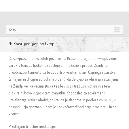
Go to...
Na Krasu gori, gori po Evropi
Če se vprašam po vzrokih požarov na Krasu in drugod po Evropi, vidim
vzrok v tem, da ljudje ne sodelujejo množično s procesi Zemljine
preobrazbe. Namesto da bi dovolili prvinskim silam Gajinega stvarstva
(zmajem in drugim sorodnim bitjem), da delujejo za ohranjanje življenja
na Zemlji, velika večina stiska te sile v svoji trebušni votlini in s tem
blokira njihovo vlogo v tem trenutku. Kot posledica so elementi
utelešenega sveta slabotni, pokrajina je slabotna in podleže vplivu sil, ki
nasprotujejo spoznanju Zemlje kot večrazsežnostnega prostora – in se
vname.
Predlagam tridelno meditacijo: